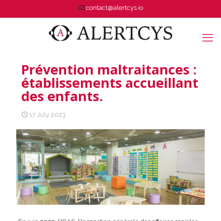
contact@alertcys.io
Prévention maltraitances :
établissements accueillant
des enfants.
17 July 2023