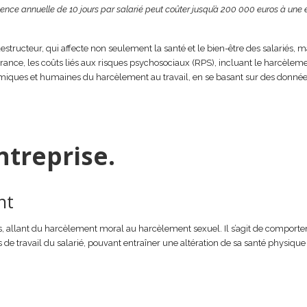
ence annuelle de 10 jours par salarié peut coûter jusqu’à 200 000 euros à une 
ructeur, qui affecte non seulement la santé et le bien-être des salariés, m
rance, les coûts liés aux risques psychosociaux (RPS), incluant le harcèleme
nomiques et humaines du harcèlement au travail, en se basant sur des donnée
treprise.
nt
s, allant du harcèlement moral au harcèlement sexuel. Il s’agit de comport
 de travail du salarié, pouvant entraîner une altération de sa santé physique