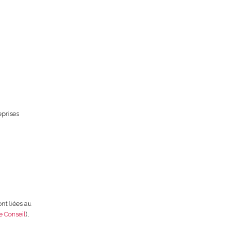
eprises
nt liées au
e Conseil
).