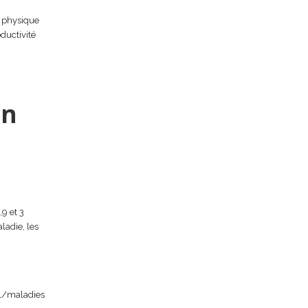
é physique
oductivité
en
,9 et 3
aladie, les
il/maladies