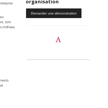
organisation
entreprise
Demander une démonstration
ais
nt, sont
s chiffrées
ements
 et