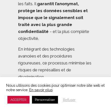
les faits. Il
garantit l’anonymat,
protège les données sensibles et
impose que le signalement soit
traité avec la plus grande
confidentialité
– et la plus complète
objectivité.
En intégrant des technologies
avancées et des procédures
rigoureuses, ce processus minimise les
risques de représailles et de
discrimination.
Nous utilisons des cookies pour optimiser notre site web et
Ainsi, tout en étant en conformité avec
notre service.
En savoir plus
les prescriptions de la loi, un
Refuser
ACCEPTER
Personnaliser
mécanisme de signalement
spécialement conçu apporte une