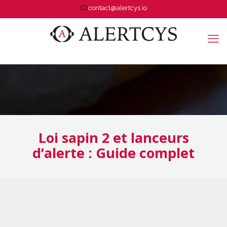
contact@alertcys.io
Loi sapin 2 et lanceurs
d’alerte : Guide complet