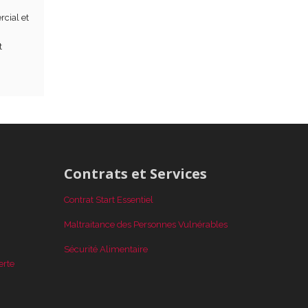
cial et
t
Contrats et Services
Contrat Start Essentiel
Maltraitance des Personnes Vulnérables
Sécurité Alimentaire
erte