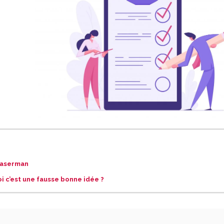
 Waserman
i c’est une fausse bonne idée ?