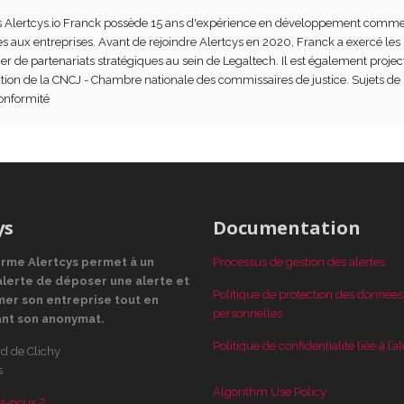
s Alertcys.io Franck possède 15 ans d'expérience en développement commer
s aux entreprises. Avant de rejoindre Alertcys en 2020, Franck a exercé les
r de partenariats stratégiques au sein de Legaltech. Il est également projec
tion de la CNCJ - Chambre nationale des commissaires de justice. Sujets de
conformité
ys
Documentation
orme Alertcys
permet à un
Processus de gestion des alertes
alerte de déposer une alerte et
Politique de protection des données
mer son entreprise tout en
personnelles
ant son anonymat.
Politique de confidentialité liée à l’al
d de Clichy
s
Algorithm Use Policy
s-nous ?