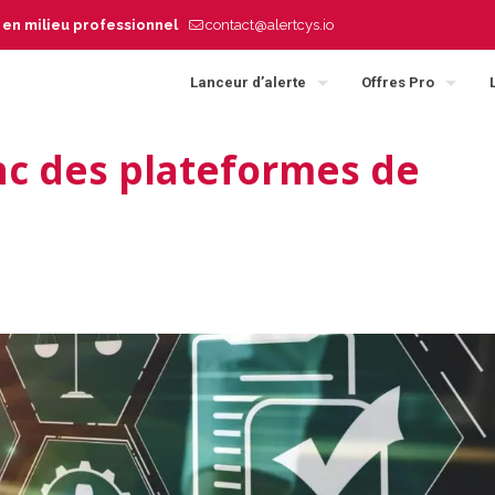
s en milieu professionnel
contact@alertcys.io
Lanceur d’alerte
Offres Pro
nc des plateformes de