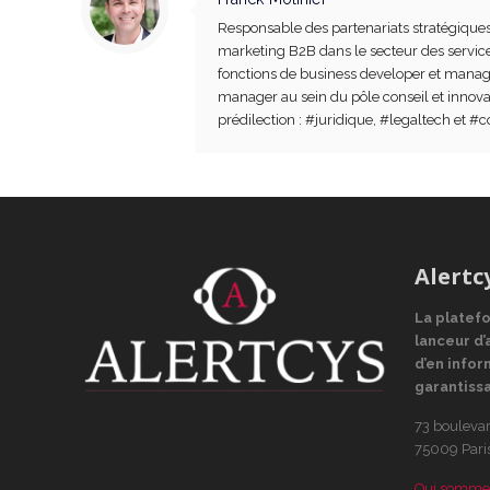
Responsable des partenariats stratégique
marketing B2B dans le secteur des service
fonctions de business developer et manage
manager au sein du pôle conseil et innova
prédilection : #juridique, #legaltech et #
Alertc
La platef
lanceur d’
d’en infor
garantiss
73 boulevar
75009 Pari
Qui somme