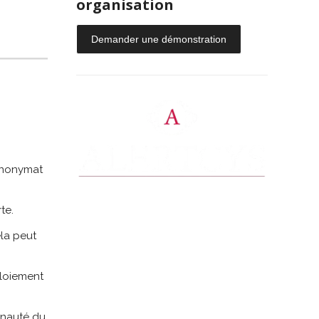
organisation
Demander une démonstration
’anonymat
te.
ela peut
ploiement
munauté du