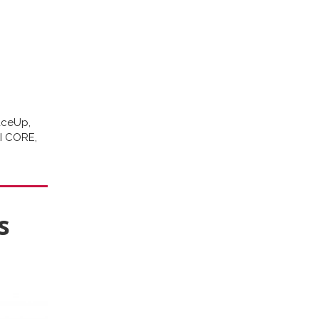
FaceUp,
I CORE,
s