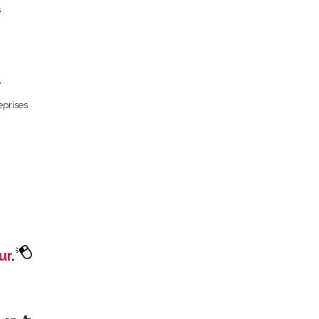
s
.
eprises
ur
.