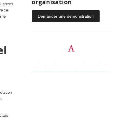
organisation
équences
re ce
Demander une démonstration
r le
el
otation
ou
t pas