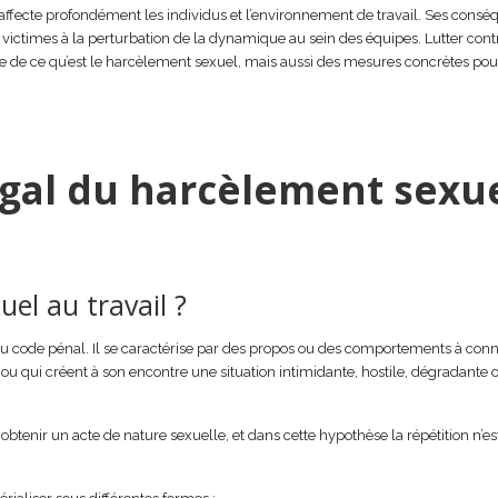
 affecte profondément les individus et l’environnement de travail. Ses cons
 victimes à la perturbation de la dynamique au sein des équipes. Lutter cont
e ce qu’est le harcèlement sexuel, mais aussi des mesures concrètes pou
légal du harcèlement sexu
el au travail ?
 du code pénal. Il se caractérise par des propos ou des comportements à conn
 ou qui créent à son encontre une situation intimidante, hostile, dégradante 
btenir un acte de nature sexuelle, et dans cette hypothèse la répétition n’es