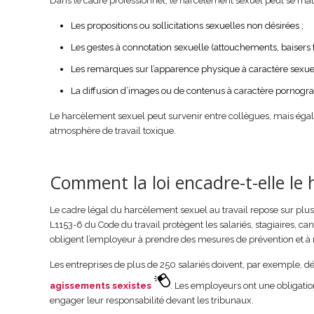
Dans le cadre professionnel, le harcèlement sexuel peut se matér
Les propositions ou sollicitations sexuelles non désirées ;
Les gestes à connotation sexuelle (attouchements, baisers fo
Les remarques sur l’apparence physique à caractère sexuel
La diffusion d’images ou de contenus à caractère pornogr
Le harcèlement sexuel peut survenir entre collègues, mais ég
atmosphère de travail toxique.
Comment la loi encadre-t-elle le
Le cadre légal du harcèlement sexuel au travail repose sur plusi
L1153-6 du Code du travail protègent les salariés, stagiaires, c
obligent l’employeur à prendre des mesures de prévention et à
Les entreprises de plus de 250 salariés doivent, par exemple, d
agissements sexistes
. Les employeurs ont une obligation
engager leur responsabilité devant les tribunaux.