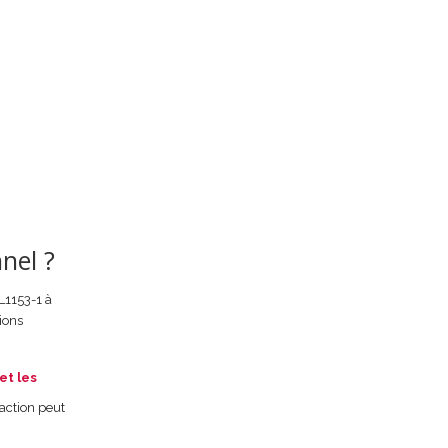
nel ?
L1153-1 à
ions
et les
naction peut