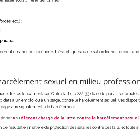
ialiser sous différentes formes :
rcés, etc.) ;
 ;
aphique.
alement émaner de supérieurs hiérarchiques ou de subordonnés, créant une
 harcèlement sexuel en milieu profession
eurs textes fondamentaux. Outre l’article 222-33 du code pénal, les articles 
andidats à un emploi ou à un stage, contre le harcèlement sexuel. Ces disposit
 réagir aux signalements de harcèlement.
ésigner
un référent chargé de la lutte contre le harcèlement sexuel 
 de résultat en matière de protection des salariés contre ces faits, et toute i