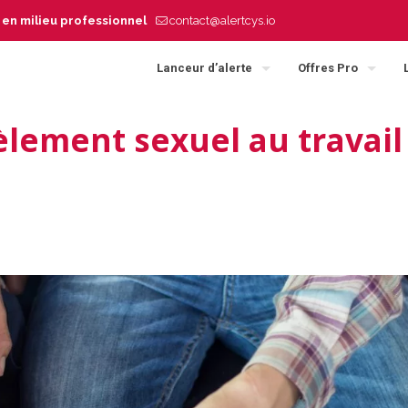
s en milieu professionnel
contact@alertcys.io
Lanceur d’alerte
Offres Pro
èlement sexuel au travail 