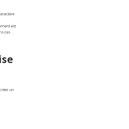
caractère
tement est
ns cas.
ise
 créer un